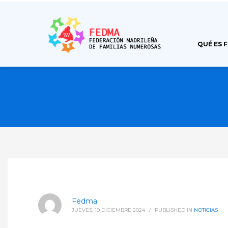
QUÉ ES 
Fedma
JUEVES, 19 DICIEMBRE 2024
/
PUBLISHED IN
NOTICIAS