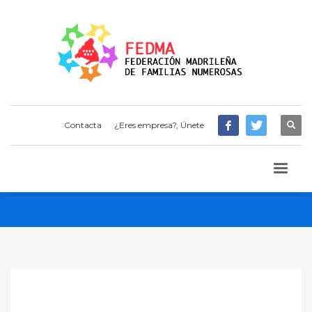
Contacta
¿Eres empresa?, Únete