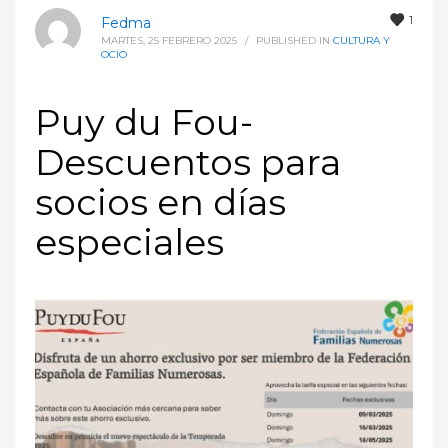
1
Fedma
MARTES, 25 FEBRERO 2025
/
PUBLISHED IN
CULTURA Y
OCIO
Puy du Fou-
Descuentos para
socios en días
especiales