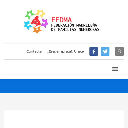
Contacta
¿Eres empresa?, Únete