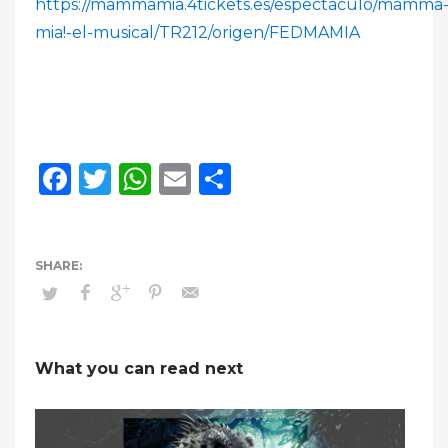
https://mammamia.4tickets.es/espectaculo/mamma
mia!-el-musical/TR212/origen/FEDMAMIA
Facebook
Twitter
WhatsApp
Email
Compartir
What you can read next