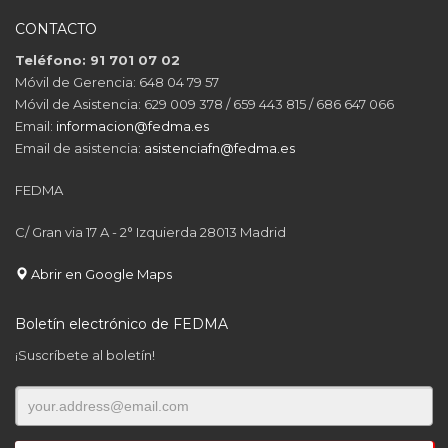
CONTACTO
Teléfono: 91 701 07 02
Móvil de Gerencia: 648 04 79 57
Móvil de Asistencia: 629 009 378 / 659 443 815 / 686 647 066
Email:
informacion@fedma.es
Email de asistencia:
asistenciafn@fedma.es
FEDMA
C/ Gran via 17 A - 2° Izquierda 28013 Madrid
Abrir en Google Maps
Boletín electrónico de FEDMA
¡Suscríbete al boletín!