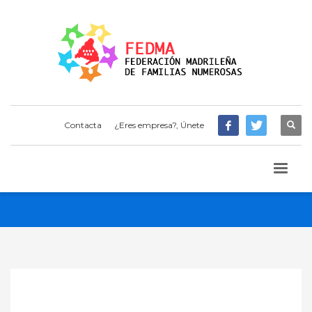
Contacta
¿Eres empresa?, Únete