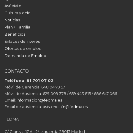
Asóciate
Cultura y ocio
Noticias
Plan + Familia
Beneficios
Enlaces de Interés
Ofertas de empleo
Demanda de Empleo
CONTACTO
Teléfono: 91 701 07 02
Móvil de Gerencia: 648 04 79 57
Móvil de Asistencia: 629 009 378 / 659 443 815 / 686 647 066
Email:
informacion@fedma.es
Email de asistencia:
asistenciafn@fedma.es
FEDMA
C/ Gran via 17 A - 2° Izquierda 28013 Madrid