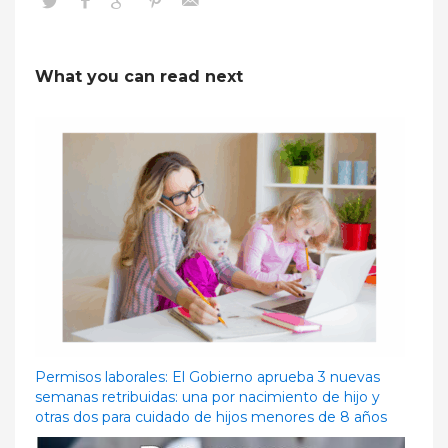
What you can read next
Permisos laborales: El Gobierno aprueba 3 nuevas
semanas retribuidas: una por nacimiento de hijo y
otras dos para cuidado de hijos menores de 8 años