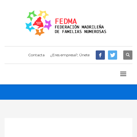
Contacta
¿Eres empresa?, Únete