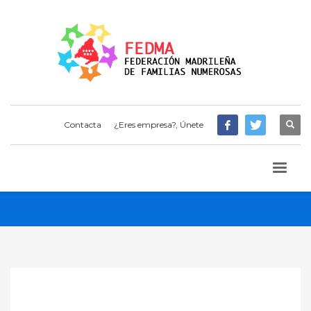
Contacta
¿Eres empresa?, Únete