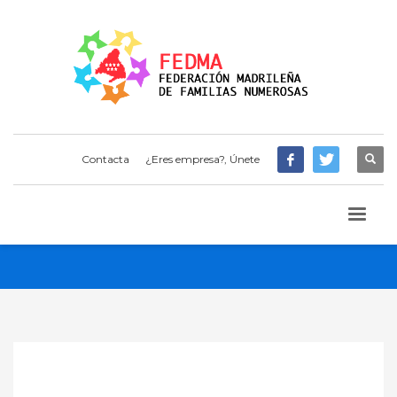
Contacta
¿Eres empresa?, Únete