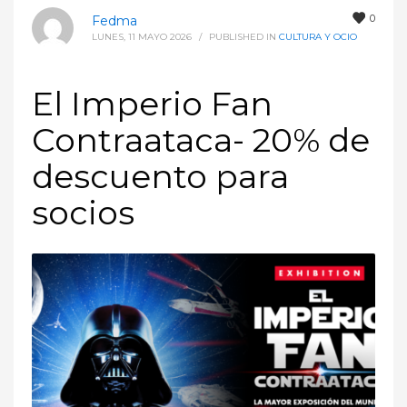
0
Fedma
LUNES, 11 MAYO 2026
/
PUBLISHED IN
CULTURA Y OCIO
El Imperio Fan
Contraataca- 20% de
descuento para
socios