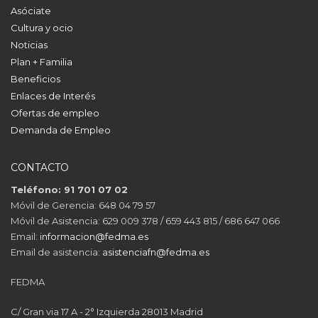
Asóciate
Cultura y ocio
Noticias
Plan + Familia
Beneficios
Enlaces de Interés
Ofertas de empleo
Demanda de Empleo
CONTACTO
Teléfono: 91 701 07 02
Móvil de Gerencia: 648 04 79 57
Móvil de Asistencia: 629 009 378 / 659 443 815 / 686 647 066
Email:
informacion@fedma.es
Email de asistencia:
asistenciafn@fedma.es
FEDMA
C/ Gran via 17 A - 2° Izquierda 28013 Madrid