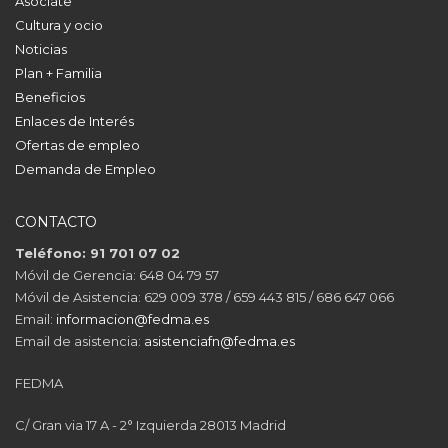
Asóciate
Cultura y ocio
Noticias
Plan + Familia
Beneficios
Enlaces de Interés
Ofertas de empleo
Demanda de Empleo
CONTACTO
Teléfono: 91 701 07 02
Móvil de Gerencia: 648 04 79 57
Móvil de Asistencia: 629 009 378 / 659 443 815 / 686 647 066
Email:
informacion@fedma.es
Email de asistencia:
asistenciafn@fedma.es
FEDMA
C/ Gran via 17 A - 2° Izquierda 28013 Madrid