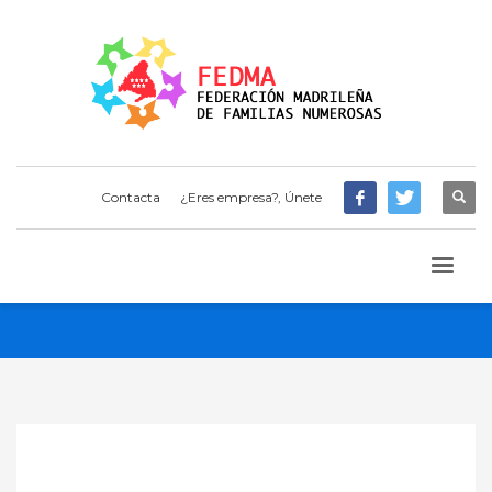
Contacta
¿Eres empresa?, Únete