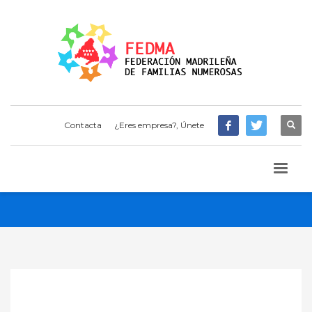
Contacta
¿Eres empresa?, Únete