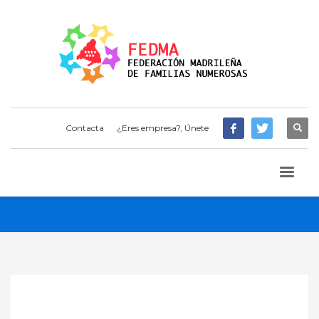
Contacta
¿Eres empresa?, Únete