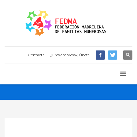
Contacta
¿Eres empresa?, Únete