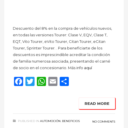
Descuento del 8% en la compra de vehículos nuevos,
en todas las versiones Tourer: Clase V, EQV, Clase T,
EQT, Vito Tourer, eVito Tourer, Citan Tourer, eCitan
Tourer, Sprinter Tourer. . Para beneficiarte de los
descuentos es imprescindible acreditar la condición
de familia numerosa asociada, presentando el carné
de socio en el concesionario. Más info
aquí
Facebook
Twitter
WhatsApp
Email
Compartir
READ MORE
PUBLISHED IN
AUTOMOCIÓN
,
BENEFICIOS
NO COMMENTS