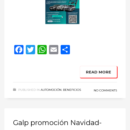
Facebook
Twitter
WhatsApp
Email
Compartir
READ MORE
PUBLISHED IN
AUTOMOCIÓN
,
BENEFICIOS
NO COMMENTS
Galp promoción Navidad-