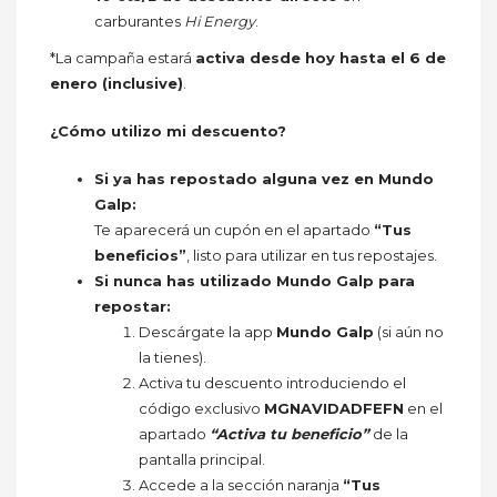
carburantes
Hi Energy
.
*La campaña estará
activa desde hoy hasta el 6 de
enero (inclusive)
.
¿Cómo utilizo mi descuento?
Si ya has repostado alguna vez en Mundo
Galp:
Te aparecerá un cupón en el apartado
“Tus
beneficios”
, listo para utilizar en tus repostajes.
Si nunca has utilizado Mundo Galp para
repostar:
Descárgate la app
Mundo Galp
(si aún no
la tienes).
Activa tu descuento introduciendo el
código exclusivo
MGNAVIDADFEFN
en el
apartado
“Activa tu beneficio”
de la
pantalla principal.
Accede a la sección naranja
“Tus