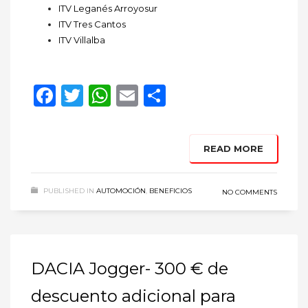
ITV Leganés Arroyosur
ITV Tres Cantos
ITV Villalba
Facebook
Twitter
WhatsApp
Email
Compartir
READ MORE
PUBLISHED IN
AUTOMOCIÓN
,
BENEFICIOS
NO COMMENTS
DACIA Jogger- 300 € de
descuento adicional para