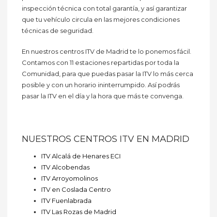
inspección técnica con total garantía, y así garantizar
que tu vehículo circula en las mejores condiciones
técnicas de seguridad.
En nuestros centros ITV de Madrid te lo ponemos fácil.
Contamos con 11 estaciones repartidas por toda la
Comunidad, para que puedas pasar la ITV lo más cerca
posible y con un horario ininterrumpido. Así podrás
pasar la ITV en el día y la hora que más te convenga.
NUESTROS CENTROS ITV EN MADRID
ITV Alcalá de Henares ECI
ITV Alcobendas
ITV Arroyomolinos
ITV en Coslada Centro
ITV Fuenlabrada
ITV Las Rozas de Madrid