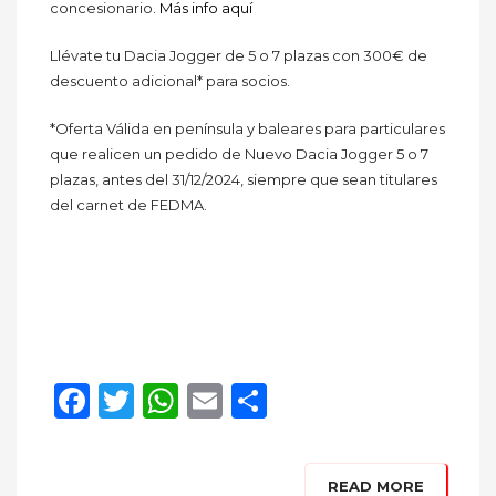
concesionario.
Más info aquí
Llévate tu Dacia Jogger de 5 o 7 plazas con 300€ de
descuento adicional* para socios.
*Oferta Válida en península y baleares para particulares
que realicen un pedido de Nuevo Dacia Jogger 5 o 7
plazas, antes del 31/12/2024, siempre que sean titulares
del carnet de FEDMA.
Facebook
Twitter
WhatsApp
Email
Compartir
READ MORE