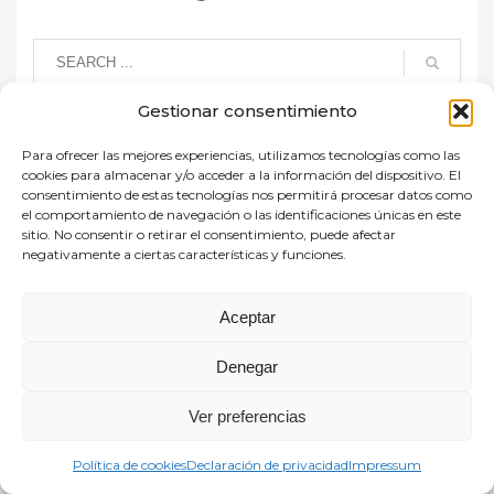
Gestionar consentimiento
RECENT POSTS
Para ofrecer las mejores experiencias, utilizamos tecnologías como las
cookies para almacenar y/o acceder a la información del dispositivo. El
VOLKSWAGEN Castellana Wagen-
consentimiento de estas tecnologías nos permitirá procesar datos como
descuento de 500€ adicionales y más
el comportamiento de navegación o las identificaciones únicas en este
ventajas para socios
sitio. No consentir o retirar el consentimiento, puede afectar
negativamente a ciertas características y funciones.
Las familias asociadas a FEDMA estrenan este
ag...
Aceptar
FEDMA presenta “Familias con Futuro”, un
congreso para cuidar la vida y educar el
Denegar
mañana
Ver preferencias
Familias, reservad la fecha: el próximo sábado ...
Política de cookies
Declaración de privacidad
Impressum
¡Nos vamos de vacaciones! Volvemos en