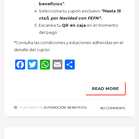
beneficios”
.
Selecciona tu cupón exclusivo
“Hasta 15
cts/L por Navidad con FEFN”
.
Escanea tu
QR en caja
en el momento
del pago.
*Consulta las condiciones y estaciones adheridas en el
detalle del cupón.
Facebook
Twitter
WhatsApp
Email
Compartir
READ MORE
PUBLISHED IN
AUTOMOCIÓN
,
BENEFICIOS
NO COMMENTS