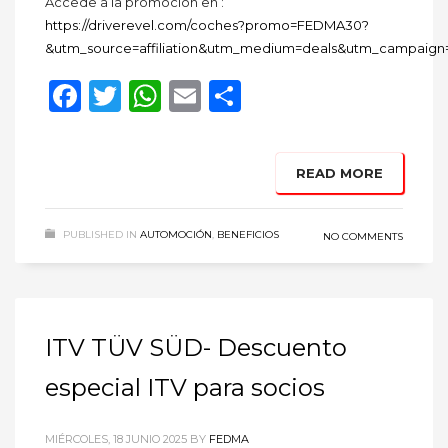
Accede a la promoción en :
https://driverevel.com/coches?promo=FEDMA30?
&utm_source=affiliation&utm_medium=deals&utm_campaig
Facebook
Twitter
WhatsApp
Email
Compartir
READ MORE
PUBLISHED IN
AUTOMOCIÓN
,
BENEFICIOS
NO COMMENTS
ITV TÜV SÜD- Descuento
especial ITV para socios
MIÉRCOLES, 18 JUNIO 2025
BY
FEDMA