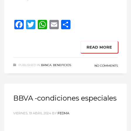
Facebook
Twitter
WhatsApp
Email
Compartir
READ MORE
PUBLISHED IN
BANCA
,
BENEFICIOS
NO COMMENTS
BBVA -condiciones especiales
VIERNES, 19 ABRIL 2024
BY
FEDMA