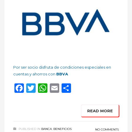
Por ser socio disfruta de condiciones especiales en
cuentas y ahorros con
BBVA
Facebook
Twitter
WhatsApp
Email
Compartir
READ MORE
PUBLISHED IN
BANCA
,
BENEFICIOS
NO COMMENTS