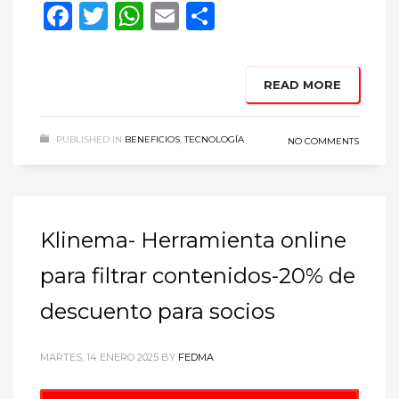
Facebook
Twitter
WhatsApp
Email
Compartir
READ MORE
PUBLISHED IN
BENEFICIOS
,
TECNOLOGÍA
NO COMMENTS
Klinema- Herramienta online
para filtrar contenidos-20% de
descuento para socios
MARTES, 14 ENERO 2025
BY
FEDMA