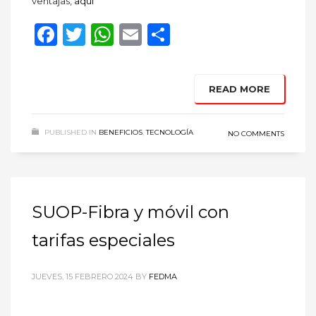
ventajas,
aquí
Facebook
Twitter
WhatsApp
Email
Compartir
READ MORE
PUBLISHED IN
BENEFICIOS
,
TECNOLOGÍA
NO COMMENTS
SUOP-Fibra y móvil con
tarifas especiales
JUEVES, 15 FEBRERO 2024
BY
FEDMA