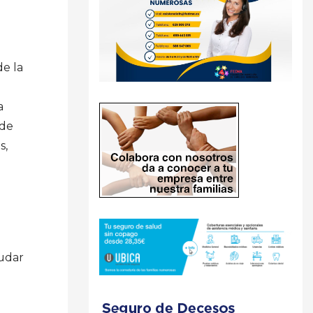
de la
a
 de
s,
audar