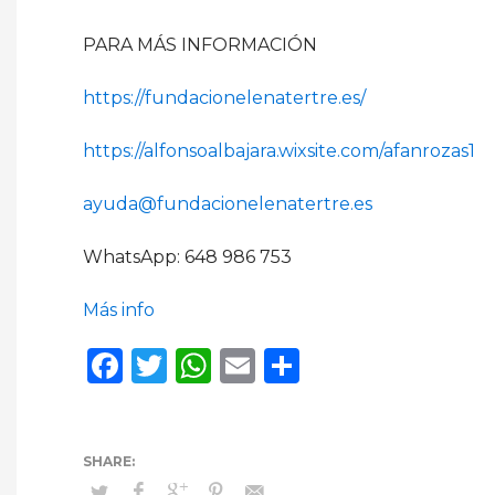
PARA MÁS INFORMACIÓN
https://fundacionelenatertre.es/
https://alfonsoalbajara.wixsite.com/afanrozas1
ayuda@fundacionelenatertre.es
WhatsApp: 648 986 753
Más info
Facebook
Twitter
WhatsApp
Email
Compartir