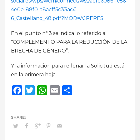
social.es/wps/wcm/connect/wss/aefe6086-1e56-
4e0e-88f0-a8acff5c33ac/J-
6_Castellano_48.pdf?MOD=AJPERES
En el punto nº 3 se indica lo referido al
“COMPLEMENTO PARA LA REDUCCIÓN DE LA
BRECHA DE GÉNERO”.
Y la información para rellenar la Solicitud está
en la primera hoja.
Facebook
Twitter
WhatsApp
Email
Compartir