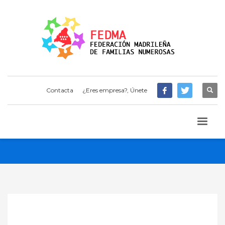
Contacta
¿Eres empresa?, Únete