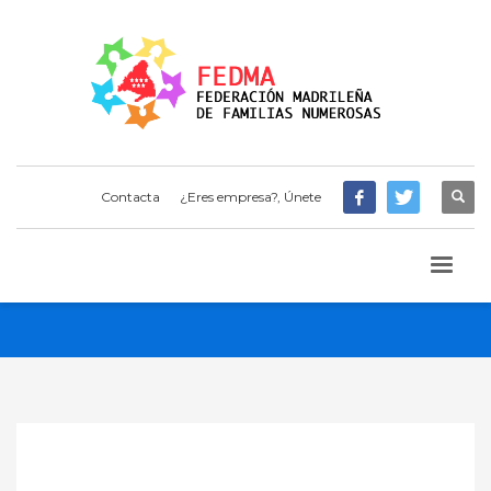
Contacta
¿Eres empresa?, Únete