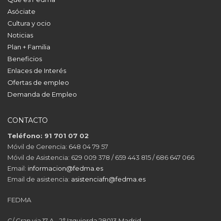
Asóciate
Cultura y ocio
Noticias
Plan + Familia
Beneficios
Enlaces de Interés
Ofertas de empleo
Demanda de Empleo
CONTACTO
Teléfono: 91 701 07 02
Móvil de Gerencia: 648 04 79 57
Móvil de Asistencia: 629 009 378 / 659 443 815 / 686 647 066
Email:
informacion@fedma.es
Email de asistencia:
asistenciafn@fedma.es
FEDMA
C/ Gran via 17 A - 2° Izquierda 28013 Madrid