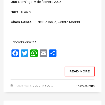
Día:
Domingo 16 de febrero 2025
Hora:
18.00 h
Cines Callao :
Pl. del Callao, 3, Centro Madrid
Enhorabuena!!!!!!!
Facebook
Twitter
WhatsApp
Email
Compartir
READ MORE
PUBLISHED IN
CULTURA Y OCIO
NO COMMENTS