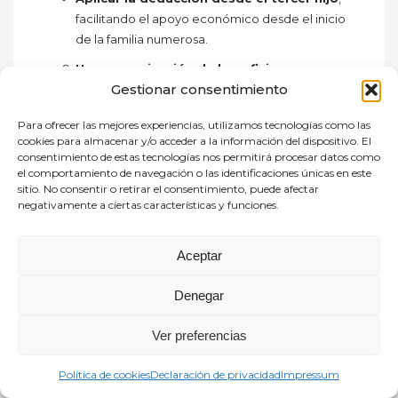
facilitando el apoyo económico desde el inicio
de la familia numerosa.
Homogeneización de beneficios para
Gestionar consentimiento
familias numerosas en todas las CCAA
Situación actual:
Para ofrecer las mejores experiencias, utilizamos tecnologías como las
cookies para almacenar y/o acceder a la información del dispositivo. El
Diferencias entre Comunidades en el acceso y
consentimiento de estas tecnologías nos permitirá procesar datos como
el comportamiento de navegación o las identificaciones únicas en este
renovación del título de familia numerosa.
sitio. No consentir o retirar el consentimiento, puede afectar
negativamente a ciertas características y funciones.
Propuesta de mejora:
Aplicación uniforme de la Ley 40/2003
en
Aceptar
todas las CCAA.
Rebaja del IVA en pañales y productos
Denegar
infantiles
Ver preferencias
Situación actual:
Política de cookies
Declaración de privacidad
Impressum
Los pañales tributan al 21% de IVA, costando