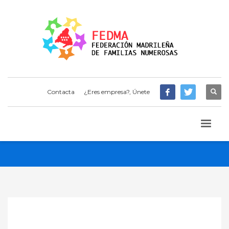
Contacta
¿Eres empresa?, Únete