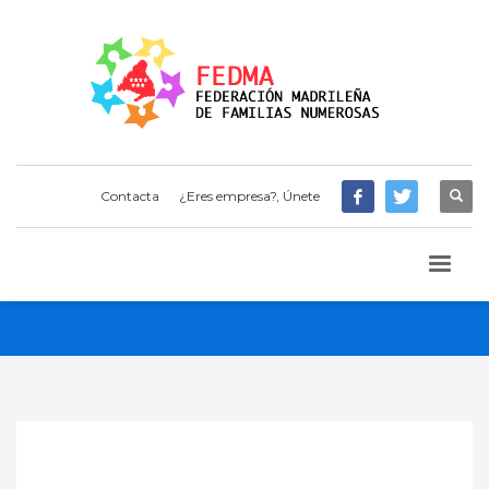
Contacta
¿Eres empresa?, Únete