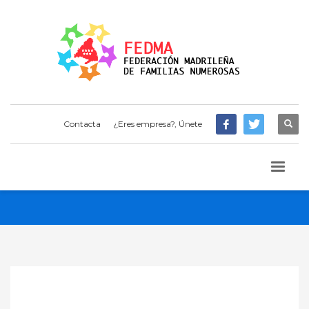
Contacta
¿Eres empresa?, Únete