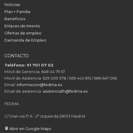
Noticias
Plan + Familia
Beneficios
Enlaces de Interés
Ofertas de empleo
Demanda de Empleo
CONTACTO
Teléfono: 91 701 07 02
Móvil de Gerencia: 648 04 79 57
Móvil de Asistencia: 629 009 378 / 659 443 815 / 686 647 066
Email:
informacion@fedma.es
Email de asistencia:
asistenciafn@fedma.es
FEDMA
C/ Gran via 17 A - 2° Izquierda 28013 Madrid
Abrir en Google Maps