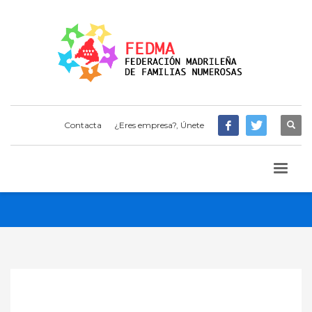
Contacta
¿Eres empresa?, Únete