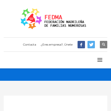
Contacta
¿Eres empresa?, Únete