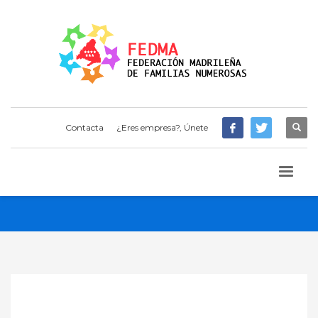
Contacta
¿Eres empresa?, Únete