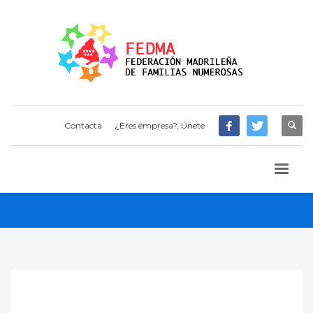
Contacta
¿Eres empresa?, Únete