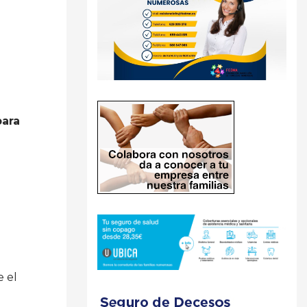
para
e el