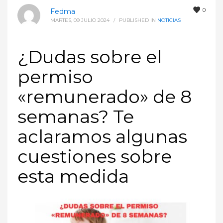
0
Fedma
MARTES, 09 JULIO 2024
/
PUBLISHED IN
NOTICIAS
¿Dudas sobre el
permiso
«remunerado» de 8
semanas? Te
aclaramos algunas
cuestiones sobre
esta medida