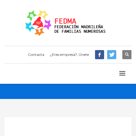
Contacta
¿Eres empresa?, Únete