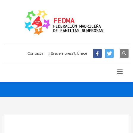
Contacta
¿Eres empresa?, Únete