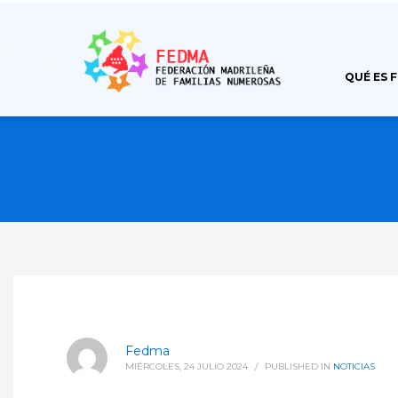
QUÉ ES 
Fedma
MIÉRCOLES, 24 JULIO 2024
/
PUBLISHED IN
NOTICIAS