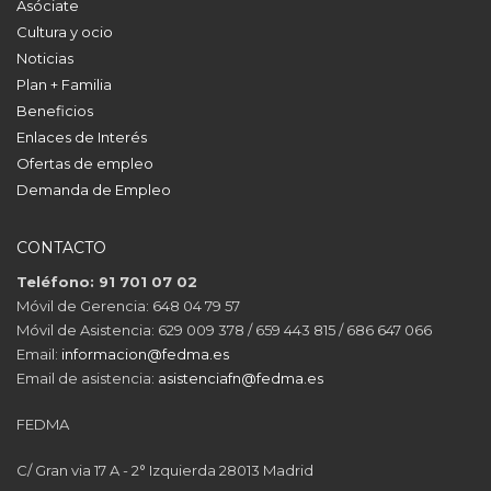
Asóciate
Cultura y ocio
Noticias
Plan + Familia
Beneficios
Enlaces de Interés
Ofertas de empleo
Demanda de Empleo
CONTACTO
Teléfono: 91 701 07 02
Móvil de Gerencia: 648 04 79 57
Móvil de Asistencia: 629 009 378 / 659 443 815 / 686 647 066
Email:
informacion@fedma.es
Email de asistencia:
asistenciafn@fedma.es
FEDMA
C/ Gran via 17 A - 2° Izquierda 28013 Madrid