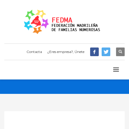
Contacta
¿Eres empresa?, Únete