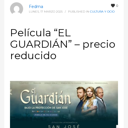
0
Fedma
LUNES, 17 MARZO 2025
/
PUBLISHED IN
CULTURA Y OCIO
Película “EL
GUARDIÁN” – precio
reducido